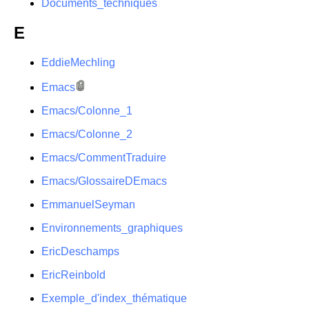
Documents_techniques
E
EddieMechling
Emacs
Emacs/Colonne_1
Emacs/Colonne_2
Emacs/CommentTraduire
Emacs/GlossaireDEmacs
EmmanuelSeyman
Environnements_graphiques
EricDeschamps
EricReinbold
Exemple_d'index_thématique