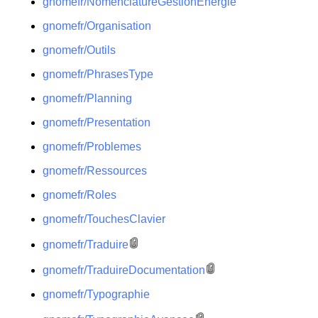
gnomefr/NomenclatureGestionEnergie
gnomefr/Organisation
gnomefr/Outils
gnomefr/PhrasesType
gnomefr/Planning
gnomefr/Presentation
gnomefr/Problemes
gnomefr/Ressources
gnomefr/Roles
gnomefr/TouchesClavier
gnomefr/Traduire
gnomefr/TraduireDocumentation
gnomefr/Typographie