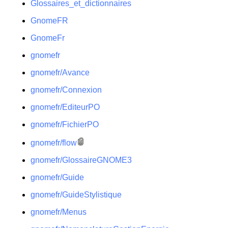
Glossaires_et_dictionnaires
GnomeFR
GnomeFr
gnomefr
gnomefr/Avance
gnomefr/Connexion
gnomefr/EditeurPO
gnomefr/FichierPO
gnomefr/flow
gnomefr/GlossaireGNOME3
gnomefr/Guide
gnomefr/GuideStylistique
gnomefr/Menus