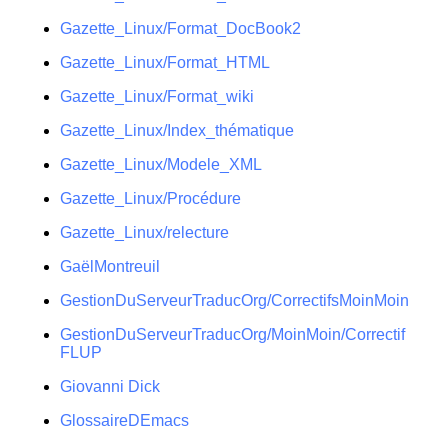
Gazette_Linux/Format_DocBook2
Gazette_Linux/Format_HTML
Gazette_Linux/Format_wiki
Gazette_Linux/Index_thématique
Gazette_Linux/Modele_XML
Gazette_Linux/Procédure
Gazette_Linux/relecture
GaëlMontreuil
GestionDuServeurTraducOrg/CorrectifsMoinMoin
GestionDuServeurTraducOrg/MoinMoin/Correctif
FLUP
Giovanni Dick
GlossaireDEmacs