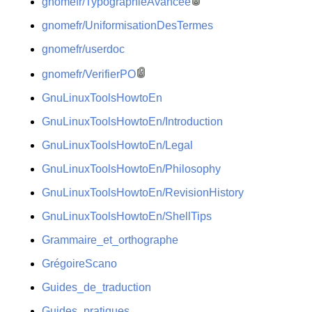
gnomefr/TypographieAvancee
gnomefr/UniformisationDesTermes
gnomefr/userdoc
gnomefr/VerifierPO
GnuLinuxToolsHowtoEn
GnuLinuxToolsHowtoEn/Introduction
GnuLinuxToolsHowtoEn/Legal
GnuLinuxToolsHowtoEn/Philosophy
GnuLinuxToolsHowtoEn/RevisionHistory
GnuLinuxToolsHowtoEn/ShellTips
Grammaire_et_orthographe
GrégoireScano
Guides_de_traduction
Guides_pratiques