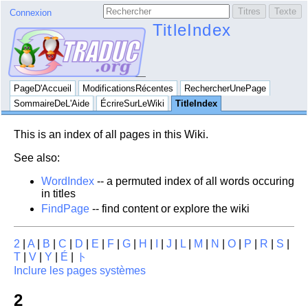
Connexion
TitleIndex
PageD'Accueil
ModificationsRécentes
RechercherUnePage
SommaireDeL'Aide
ÉcrireSurLeWiki
TitleIndex
This is an index of all pages in this Wiki.
See also:
WordIndex
-- a permuted index of all words occuring
in titles
FindPage
-- find content or explore the wiki
2
|
A
|
B
|
C
|
D
|
E
|
F
|
G
|
H
|
I
|
J
|
L
|
M
|
N
|
O
|
P
|
R
|
S
|
T
|
V
|
Y
|
É
|
ト
Inclure les pages systèmes
2