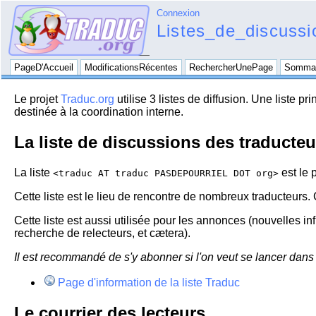
Connexion
Listes_de_discussi
PageD'Accueil
ModificationsRécentes
RechercherUnePage
Sommai
Le projet
Traduc.org
utilise 3 listes de diffusion. Une liste p
destinée à la coordination interne.
La liste de discussions des traducteu
La liste
est le p
<traduc AT traduc PASDEPOURRIEL DOT org>
Cette liste est le lieu de rencontre de nombreux traducteurs. C
Cette liste est aussi utilisée pour les annonces (nouvelles in
recherche de relecteurs, et cætera).
Il est recommandé de s'y abonner si l'on veut se lancer dans 
Page d'information de la liste Traduc
Le courrier des lecteurs