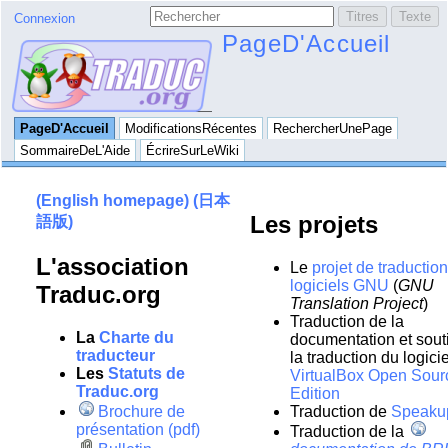
Connexion
PageD'Accueil
PageD'Accueil
ModificationsRécentes
RechercherUnePage
SommaireDeL'Aide
ÉcrireSurLeWiki
(English homepage)
(日本
Les projets
語版)
L'association
Le
projet de traductio
logiciels GNU
(
GNU
Traduc.org
Translation Project
)
Traduction de la
La
Charte du
documentation et sout
traducteur
la traduction du logicie
Les
Statuts de
VirtualBox Open Sour
Traduc.org
Edition
Brochure de
Traduction de
Speaku
présentation (pdf)
Traduction de la