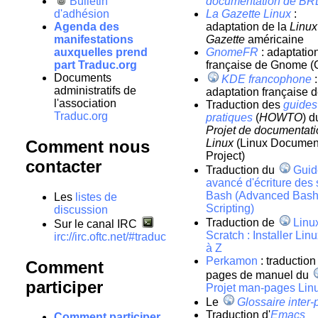
Bulletin
documentation de B
d'adhésion
La Gazette Linux
:
Agenda des
adaptation de la
Linux
manifestations
Gazette
américaine
auxquelles prend
GnomeFR
: adaptatio
part Traduc.org
française de Gnome 
Documents
KDE francophone
:
administratifs de
adaptation française
l'association
Traduction des
guides
Traduc.org
pratiques
(
HOWTO
) d
Projet de documentati
Comment nous
Linux
(Linux Documen
Project)
contacter
Traduction du
Guid
avancé d'écriture des 
Bash (Advanced Bas
Les
listes de
Scripting)
discussion
Traduction de
Linu
Sur le canal IRC
Scratch : Installer Lin
irc://irc.oftc.net/#traduc
à Z
Perkamon
: traduction
Comment
pages de manuel du
participer
Projet man-pages Lin
Le
Glossaire inter-
Traduction d'​
Emacs
Comment participer