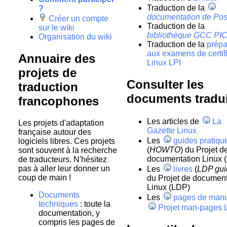
Traduction de la
?
documentation de Post
Créer un compte
Traduction de la
sur le wiki
bibliothèque GCC PI
Organisation du wiki
Traduction de la
prépa
aux examens de certif
Annuaire des
Linux LPI
projets de
Consulter les
traduction
documents tradu
francophones
Les articles de
La
Les projets d'adaptation
Gazette Linux
française autour des
Les
guides pratiqu
logiciels libres. Ces projets
(
HOWTO
) du Projet d
sont souvent à la recherche
documentation Linux 
de traducteurs. N'hésitez
pas à aller leur donner un
Les
livres
(
LDP gui
coup de main !
du Projet de document
Linux (LDP)
Documents
Les
pages de man
techniques
: toute la
Projet man-pages 
documentation, y
compris les pages de