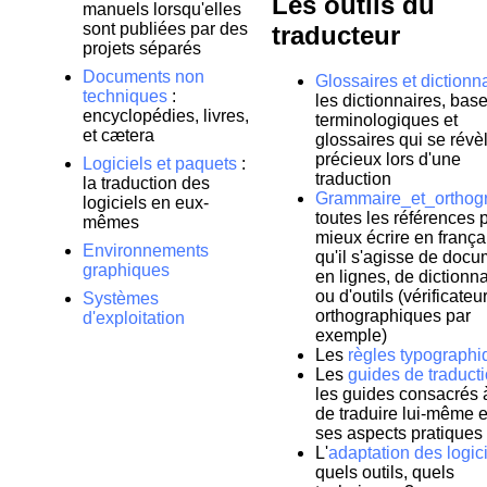
Les outils du
manuels lorsqu'elles
sont publiées par des
traducteur
projets séparés
Documents non
Glossaires et dictionn
techniques
:
les dictionnaires, bas
encyclopédies, livres,
terminologiques et
et cætera
glossaires qui se révè
précieux lors d'une
Logiciels et paquets
:
traduction
la traduction des
Grammaire_et_orthog
logiciels en eux-
toutes les références 
mêmes
mieux écrire en frança
Environnements
qu'il s'agisse de doc
graphiques
en lignes, de dictionn
ou d'outils (vérificateu
Systèmes
orthographiques par
d'exploitation
exemple)
Les
règles typographi
Les
guides de traduct
les guides consacrés à 
de traduire lui-même e
ses aspects pratiques
L'
adaptation des logic
quels outils, quels