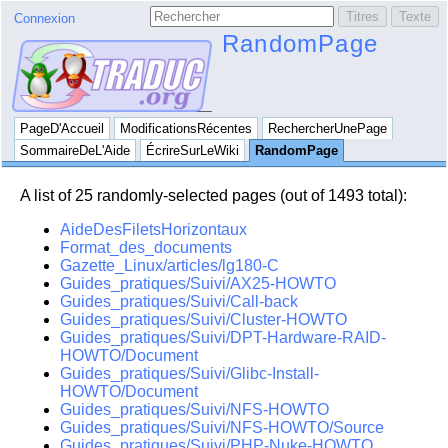
Connexion
RandomPage
PageD'Accueil
ModificationsRécentes
RechercherUnePage
SommaireDeL'Aide
ÉcrireSurLeWiki
RandomPage
A list of 25 randomly-selected pages (out of 1493 total):
AideDesFiletsHorizontaux
Format_des_documents
Gazette_Linux/articles/lg180-C
Guides_pratiques/Suivi/AX25-HOWTO
Guides_pratiques/Suivi/Call-back
Guides_pratiques/Suivi/Cluster-HOWTO
Guides_pratiques/Suivi/DPT-Hardware-RAID-
HOWTO/Document
Guides_pratiques/Suivi/Glibc-Install-
HOWTO/Document
Guides_pratiques/Suivi/NFS-HOWTO
Guides_pratiques/Suivi/NFS-HOWTO/Source
Guides_pratiques/Suivi/PHP-Nuke-HOWTO